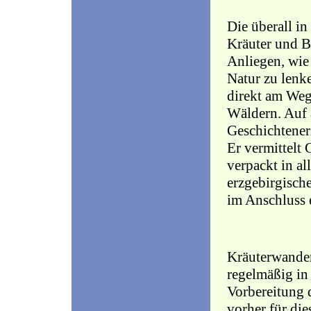
Die überall in
Kräuter und B
Anliegen, wie
Natur zu lenk
direkt am Weg
Wäldern. Auf 
Geschichtenerz
Er vermittel
verpackt in al
erzgebirgische
im Anschluss e
Kräuterwander
regelmäßig in
Vorbereitung d
vorher für di