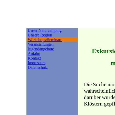
Unser Naturcamping
Unsere Region
Workshops/Seminare
Veranstaltungen
Jugendangebote
Exkursi
Anfahrt
Kontakt
m
Impressum
Datenschutz
Die Suche nach
wahrscheinlich
darüber wurde
Klöstern gepfl