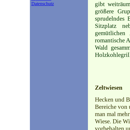
gibt weiträu
Datenschutz
größere Grup
sprudelndes 
Sitzplatz ne
gemütlichen 
romantische A
Wald gesamm
Holzkohlegrill
Zeltwiesen
Hecken und Bü
Bereiche von 
man mal mehr 
Wiese. Die Wi
vorbehalten u