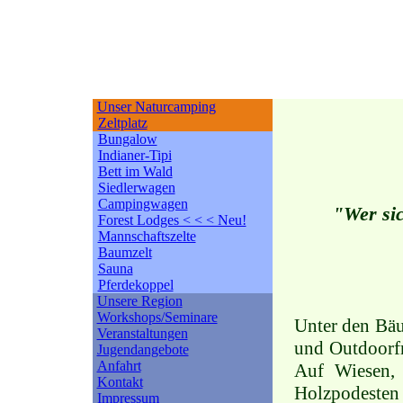
Unser Naturcamping
Zeltplatz
Bungalow
Indianer-Tipi
Bett im Wald
Siedlerwagen
Campingwagen
"Wer sic
Forest Lodges < < < Neu!
Mannschaftszelte
Baumzelt
Sauna
Pferdekoppel
Unsere Region
Workshops/Seminare
Unter den Bäu
Veranstaltungen
und Outdoorfre
Jugendangebote
Anfahrt
Auf Wiesen, 
Kontakt
Holzpodesten 
Impressum